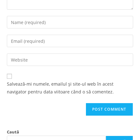
Enter
your
name
Enter
or
your
username
email
Enter
to
address
your
comment
to
website
comment
URL
Salvează-mi numele, emailul și site-ul web în acest
(optional)
navigator pentru data viitoare când o să comentez.
Caută