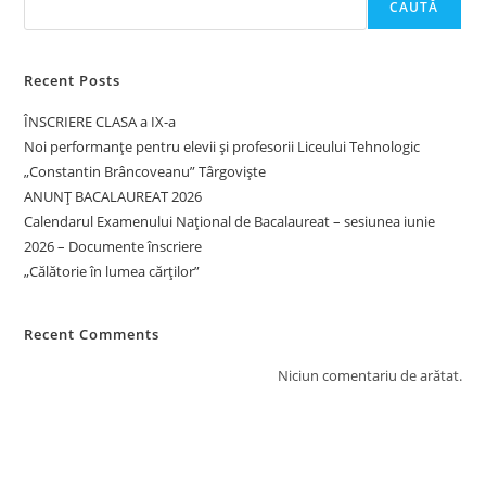
CAUTĂ
Recent Posts
ÎNSCRIERE CLASA a IX-a
Noi performanțe pentru elevii și profesorii Liceului Tehnologic
„Constantin Brâncoveanu” Târgoviște
ANUNȚ BACALAUREAT 2026
Calendarul Examenului Național de Bacalaureat – sesiunea iunie
2026 – Documente înscriere
„Călătorie în lumea cărților”
Recent Comments
Niciun comentariu de arătat.