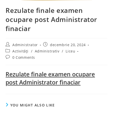
Rezulate finale examen
ocupare post Administrator
finaciar
Post
Post
Administrator
decembrie 20, 2024
author:
published:
Post
Activități
/
Administrativ
/
Liceu
category:
Post
0 Comments
comments:
Rezulate finale examen ocupare
post Administrator finaciar
YOU MIGHT ALSO LIKE