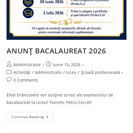
ANUNȚ BACALAUREAT 2026
Post
Post
Administrator
iunie 15, 2026
author:
published:
Post
Activități
/
Administrativ
/
Liceu
/
Școală profesională
category:
Post
0 Comments
comments:
Elevi brâncoveni vor susține scrise ale examenului de
bacalaureat la Liceul Teoretic Petru Cercel!
ANUNȚ
Continue Reading
BACALAUREAT
2026