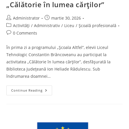
„Călătorie în lumea cărților”
Post
Post
Administrator
martie 30, 2026
author:
published:
Post
Activități
/
Administrativ
/
Liceu
/
Școală profesională
category:
Post
0 Comments
comments:
În prima zi a programului „Școala Altfel”, elevii Liceul
Tehnologic Constantin Brâncoveanu au participat la
activitatea „Călătorie în lumea cărților”, desfășurată la
Biblioteca Județeană Ion Heliade Rădulescu. Sub
îndrumarea doamnei…
„Călătorie
Continue Reading
În
Lumea
Cărților”