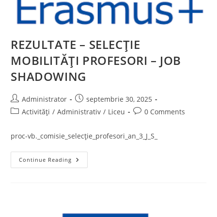
REZULTATE – SELECŢIE
MOBILITĂȚI PROFESORI – JOB
SHADOWING
Post
Post
Administrator
septembrie 30, 2025
author:
published:
Post
Post
Activități
/
Administrativ
/
Liceu
0 Comments
category:
comments:
proc-vb._comisie_selecție_profesori_an_3_J_S_
REZULTATE
Continue Reading
–
SELECŢIE
MOBILITĂȚI
PROFESORI
–
JOB
SHADOWING