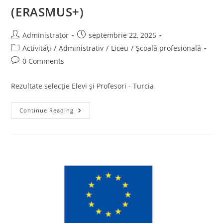
(ERASMUS+)
Post
Post
Administrator
septembrie 22, 2025
author:
published:
Post
Activități
/
Administrativ
/
Liceu
/
Școală profesională
category:
Post
0 Comments
comments:
Rezultate selecție Elevi și Profesori - Turcia
REZULTATE
Continue Reading
SELECȚIE
ELEVI
ȘI
PROFESORI
–
ANTALIA
(ERASMUS+)