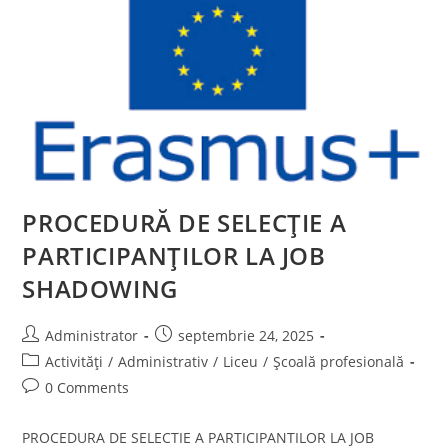
PROCEDURĂ DE SELECȚIE A
PARTICIPANȚILOR LA JOB
SHADOWING
Post
Post
Administrator
septembrie 24, 2025
author:
published:
Post
Activități
/
Administrativ
/
Liceu
/
Școală profesională
category:
Post
0 Comments
comments:
PROCEDURA DE SELECTIE A PARTICIPANTILOR LA JOB