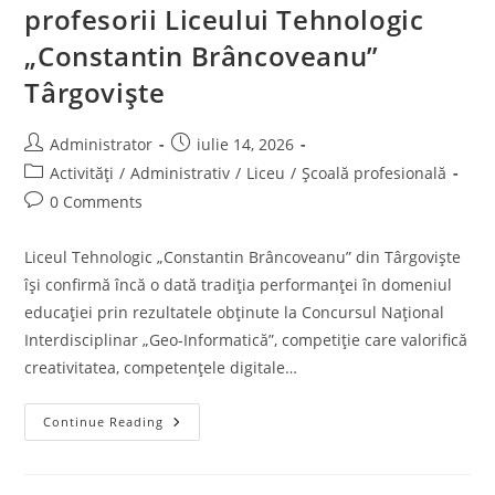
profesorii Liceului Tehnologic
„Constantin Brâncoveanu”
Târgoviște
Post
Post
Administrator
iulie 14, 2026
author:
published:
Post
Activități
/
Administrativ
/
Liceu
/
Școală profesională
category:
Post
0 Comments
comments:
Liceul Tehnologic „Constantin Brâncoveanu” din Târgoviște
își confirmă încă o dată tradiția performanței în domeniul
educației prin rezultatele obținute la Concursul Național
Interdisciplinar „Geo-Informatică”, competiție care valorifică
creativitatea, competențele digitale…
Noi
Continue Reading
Performanțe
Pentru
Elevii
Și