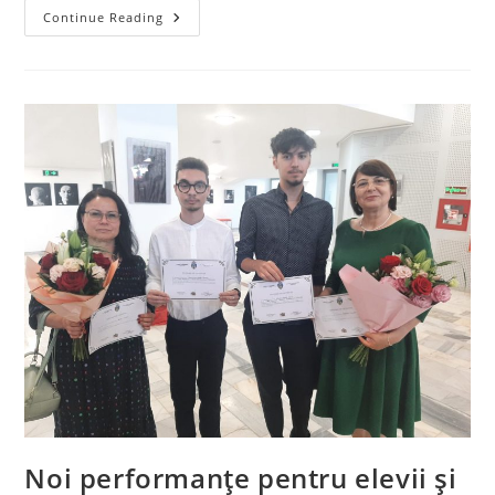
ÎNSCRIERE
Continue Reading
CLASA
A
IX-
A
Noi performanțe pentru elevii și