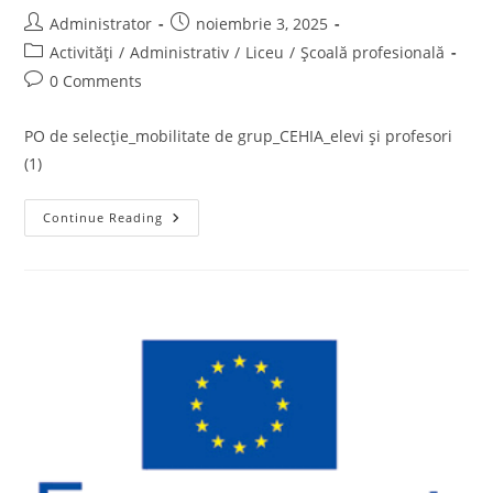
Post
Post
Administrator
noiembrie 3, 2025
author:
published:
Post
Activități
/
Administrativ
/
Liceu
/
Școală profesională
category:
Post
0 Comments
comments:
PO de selecție_mobilitate de grup_CEHIA_elevi și profesori
(1)
PO
Continue Reading
De
Selecție
Mobilitate
De
Grup
CEHIA
Elevi
Și
Profesori