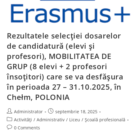
Rezultatele selecției dosarelor
de candidatură (elevi și
profesori), MOBILITATEA DE
GRUP (8 elevi + 2 profesori
însoțitori) care se va desfășura
în perioada 27 – 31.10.2025, în
Chełm, POLONIA
Post
Post
Administrator
septembrie 18, 2025
author:
published:
Post
Activități
/
Administrativ
/
Liceu
/
Școală profesională
category:
Post
0 Comments
comments: