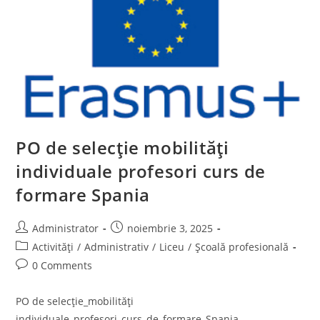
PO de selecție mobilități
individuale profesori curs de
formare Spania
Post
Post
Administrator
noiembrie 3, 2025
author:
published:
Post
Activități
/
Administrativ
/
Liceu
/
Școală profesională
category:
Post
0 Comments
comments:
PO de selecție_mobilități
individuale_profesori_curs_de_formare_Spania