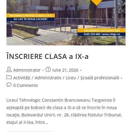
ÎNSCRIERE CLASA a IX-a
Post
Post
Administrator
iulie 21, 2026
author:
published:
Post
Activități
/
Administrativ
/
Liceu
/
Școală profesională
category:
Post
0 Comments
comments:
Liceul Tehnologic Constantin Brancoveanu Targoviste îi
așteaptă pe bobocii de clasa a IX-a să se înscrie în noua
locație, Bulevardul Unirii, nr. 28, clădirea fostului Tribunal,
etajul al II-lea, între…