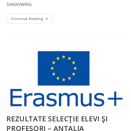
SHADOWING
PROCEDURĂ
Continue Reading
DE
SELECȚIE
A
PARTICIPANȚILOR
LA
JOB
SHADOWING
REZULTATE SELECȚIE ELEVI ȘI
PROFESORI – ANTALIA