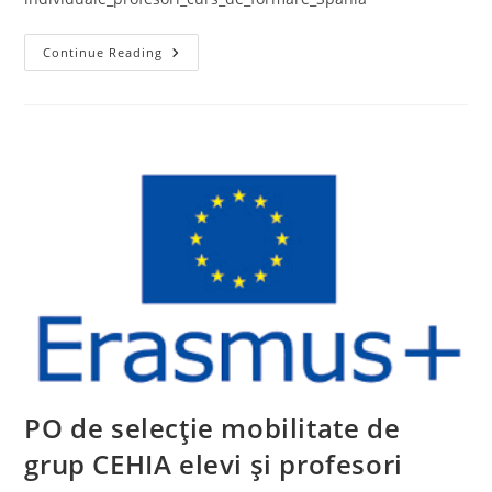
PO
Continue Reading
De
Selecție
Mobilități
Individuale
Profesori
Curs
De
Formare
Spania
PO de selecție mobilitate de
grup CEHIA elevi și profesori