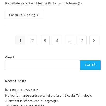
Rezultate selecție - Elevi si Profesori - Polonia (1)
Rezultatele
Continue Reading
Selecției
Dosarelor
De
Candidatură
(elevi
Și
Profesori),
1
2
3
4
…
7
Go to t
MOBILITATEA
DE
GRUP
(8
Elevi
Caută
+
2
Profesori
CAUTĂ
Însoțitori)
Care
Se
Va
Recent Posts
Desfășura
În
Perioada
ÎNSCRIERE CLASA a IX-a
27
–
Noi performanțe pentru elevii și profesorii Liceului Tehnologic
31.10.2025,
„Constantin Brâncoveanu” Târgoviște
În
Chełm,