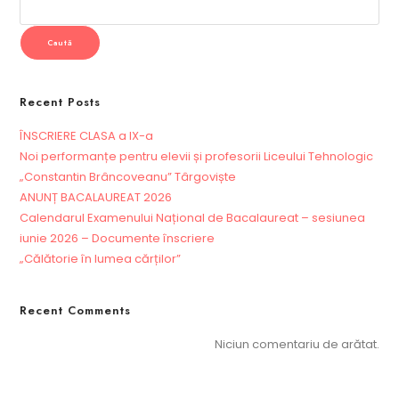
Caută
Recent Posts
ÎNSCRIERE CLASA a IX-a
Noi performanțe pentru elevii și profesorii Liceului Tehnologic
„Constantin Brâncoveanu” Târgoviște
ANUNȚ BACALAUREAT 2026
Calendarul Examenului Național de Bacalaureat – sesiunea
iunie 2026 – Documente înscriere
„Călătorie în lumea cărților”
Recent Comments
Niciun comentariu de arătat.