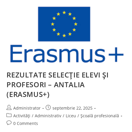
SHADOWING
REZULTATE SELECȚIE ELEVI ȘI
PROFESORI – ANTALIA
(ERASMUS+)
Post
Post
Administrator
septembrie 22, 2025
author:
published:
Post
Activități
/
Administrativ
/
Liceu
/
Școală profesională
category:
Post
0 Comments
comments: