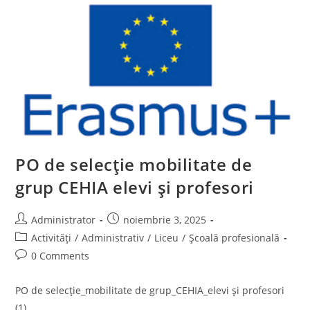
Formare
Spania
PO de selecție mobilitate de
grup CEHIA elevi și profesori
Post
Post
Administrator
noiembrie 3, 2025
author:
published:
Post
Activități
/
Administrativ
/
Liceu
/
Școală profesională
category:
Post
0 Comments
comments:
PO de selecție_mobilitate de grup_CEHIA_elevi și profesori
(1)