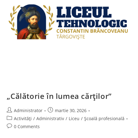
„Călătorie în lumea cărților”
Post
Post
Administrator
martie 30, 2026
author:
published:
Post
Activități
/
Administrativ
/
Liceu
/
Școală profesională
category:
Post
0 Comments
comments: