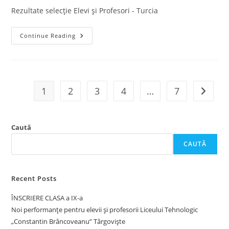
Rezultate selecție Elevi și Profesori - Turcia
REZULTATE
Continue Reading
SELECȚIE
ELEVI
ȘI
PROFESORI
–
ANTALIA
(ERASMUS+)
1
2
3
4
…
7
Go to t
Caută
CAUTĂ
Recent Posts
ÎNSCRIERE CLASA a IX-a
Noi performanțe pentru elevii și profesorii Liceului Tehnologic
„Constantin Brâncoveanu” Târgoviște