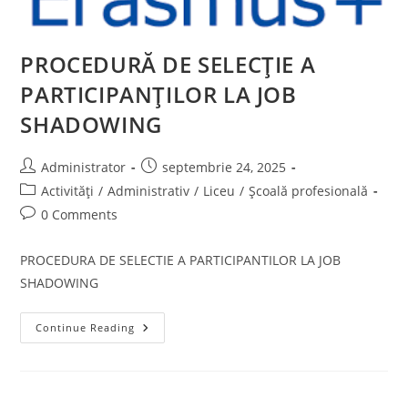
PROCEDURĂ DE SELECȚIE A
PARTICIPANȚILOR LA JOB
SHADOWING
Post
Post
Administrator
septembrie 24, 2025
author:
published:
Post
Activități
/
Administrativ
/
Liceu
/
Școală profesională
category:
Post
0 Comments
comments:
PROCEDURA DE SELECTIE A PARTICIPANTILOR LA JOB
SHADOWING
PROCEDURĂ
Continue Reading
DE
SELECȚIE
A
PARTICIPANȚILOR
LA
JOB