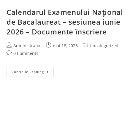
Calendarul Examenului Național
de Bacalaureat – sesiunea iunie
2026 – Documente înscriere
Post
Post
Post
Administrator
mai 18, 2026
Uncategorized
author:
published:
category:
Post
0 Comments
comments:
Calendarul
Continue Reading
Examenului
Național
De
Bacalaureat
–
Sesiunea
Iunie
2026
–
Documente
Înscriere