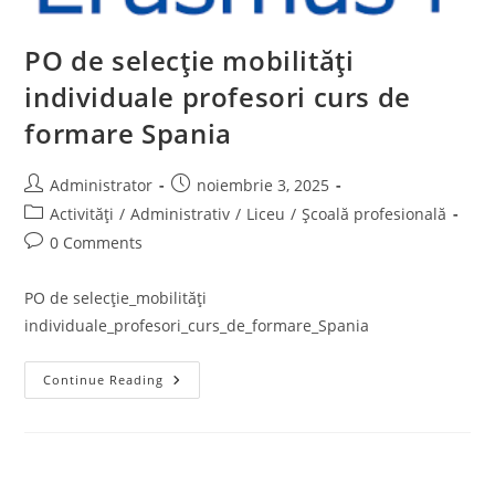
PO de selecție mobilități
individuale profesori curs de
formare Spania
Post
Post
Administrator
noiembrie 3, 2025
author:
published:
Post
Activități
/
Administrativ
/
Liceu
/
Școală profesională
category:
Post
0 Comments
comments:
PO de selecție_mobilități
individuale_profesori_curs_de_formare_Spania
PO
Continue Reading
De
Selecție
Mobilități
Individuale
Profesori
Curs
De