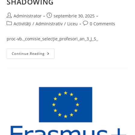
SHADOWING
Post
Post
Administrator
septembrie 30, 2025
author:
published:
Post
Post
Activități
/
Administrativ
/
Liceu
0 Comments
category:
comments:
proc-vb._comisie_selecție_profesori_an_3_J_S_
REZULTATE
Continue Reading
–
SELECŢIE
MOBILITĂȚI
PROFESORI
–
JOB
SHADOWING