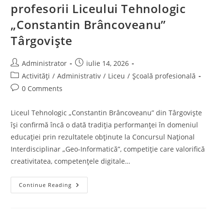
profesorii Liceului Tehnologic
„Constantin Brâncoveanu”
Târgoviște
Post
Post
Administrator
iulie 14, 2026
author:
published:
Post
Activități
/
Administrativ
/
Liceu
/
Școală profesională
category:
Post
0 Comments
comments:
Liceul Tehnologic „Constantin Brâncoveanu” din Târgoviște
își confirmă încă o dată tradiția performanței în domeniul
educației prin rezultatele obținute la Concursul Național
Interdisciplinar „Geo-Informatică”, competiție care valorifică
creativitatea, competențele digitale…
Noi
Continue Reading
Performanțe
Pentru
Elevii
Și