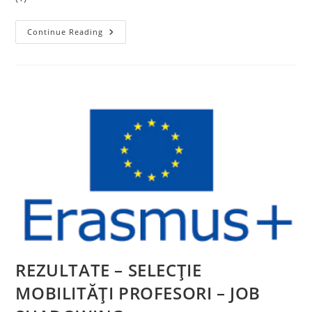
PO
Continue Reading
De
Selecție
Mobilitate
De
Grup
CEHIA
Elevi
Și
Profesori
REZULTATE – SELECŢIE
MOBILITĂȚI PROFESORI – JOB