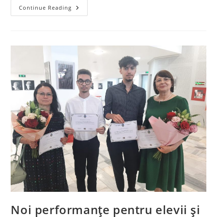
ÎNSCRIERE
Continue Reading
CLASA
A
IX-
A
Noi performanțe pentru elevii și