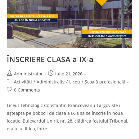
ÎNSCRIERE CLASA a IX-a
Post
Post
Administrator
iulie 21, 2026
author:
published:
Post
Activități
/
Administrativ
/
Liceu
/
Școală profesională
category:
Post
0 Comments
comments:
Liceul Tehnologic Constantin Brancoveanu Targoviste îi
așteaptă pe bobocii de clasa a IX-a să se înscrie în noua
locație, Bulevardul Unirii, nr. 28, clădirea fostului Tribunal,
etajul al II-lea, între…