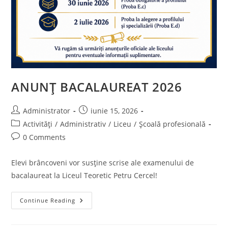
ANUNȚ BACALAUREAT 2026
Post
Post
Administrator
iunie 15, 2026
author:
published:
Post
Activități
/
Administrativ
/
Liceu
/
Școală profesională
category:
Post
0 Comments
comments:
Elevi brâncoveni vor susține scrise ale examenului de
bacalaureat la Liceul Teoretic Petru Cercel!
ANUNȚ
Continue Reading
BACALAUREAT
2026