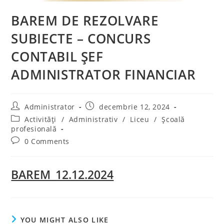
BAREM DE REZOLVARE
SUBIECTE – CONCURS
CONTABIL ȘEF
ADMINISTRATOR FINANCIAR
Post
Post
Administrator
decembrie 12, 2024
author:
published:
Post
Activități
/
Administrativ
/
Liceu
/
Școală
category:
profesională
Post
0 Comments
comments:
BAREM_12.12.2024
YOU MIGHT ALSO LIKE