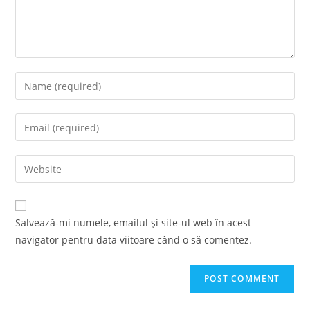
Enter
your
name
Enter
or
your
username
email
Enter
to
address
your
comment
to
website
comment
URL
Salvează-mi numele, emailul și site-ul web în acest
(optional)
navigator pentru data viitoare când o să comentez.